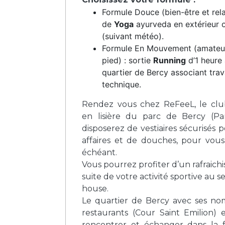
Formule Douce (bien-être et rela
de
Yoga
ayurveda en extérieur o
(suivant météo).
Formule En Mouvement (amateur
pied) : sortie
Running
d’1 heure
quartier de Bercy associant trav
technique.
Rendez vous
chez ReFeeL
, le cl
en lisière du parc de Bercy (Par
disposerez de vestiaires sécurisés 
affaires et de douches, pour vou
échéant.
Vous pourrez profiter d’un rafraich
suite de votre activité sportive au s
house.
Le quartier de Bercy avec ses no
restaurants (Cour Saint Emilion) 
rencontrer et échanger dans la 